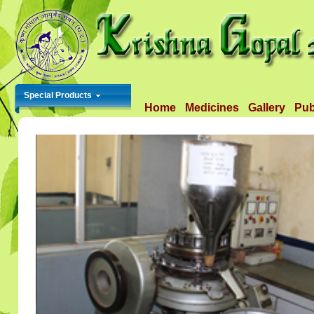
Special Products
Home
Medicines
Gallery
Pub