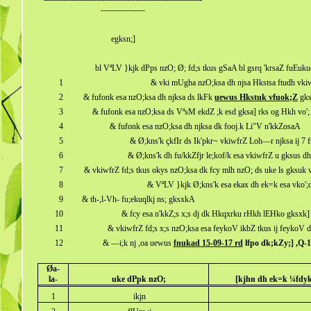
----------------
egksn;]
bl VªLV }kjk dPps nzO; Ø; fd;s tkus gSaA bl gsrq 'krsaZ fuEuk
1
& vki mUgha nzO;ksa dh njsa Hkstsa ftudh vkiwfr
2
& fufonk esa nzO;ksa dh njksa ds lkFk
uewus Hkstuk vfuok;Z
gk
3
& fufonk esa nzO;ksa ds VªsM ekdZ ;k esd gksa] rks og Hkh vo'
4
& fufonk esa nzO;ksa dh njksa dk fooj.k Li"V n'kkZosaA
5
& Ø;kns'k çkfIr ds Ik'pkr~ vkiwfrZ Loh—r njksa ij 7 f
6
& Ø;kns'k dh fu/kkZfjr le;kof/k esa vkiwfrZ u gksus d
7
& vkiwfrZ fd;s tkus okys nzO;ksa dk fcy mlh nzO; ds uke ls gksuk
8
& VªLV }kjk Ø;kns'k esa ekax dh ek=k esa vko';d
9
& th-,l-Vh- fu;ekuqlkj ns; gksxkA
10
& fcy esa n'kkZ;s x;s dj dk Hkqxrku rHkh lEHko gksxk] 
11
& vkiwfrZ fd;s x;s nzO;ksa esa feykoV ikbZ tkus ij feykoV d
12
& —i;k nj ,oa uewus
fnukad 15-09-17 rd
lfpo dk;kZy;] ,Q-1
Øa-
la-
uke dPpk nzO;
[kjhn dh ek=k ¼fdyk
1
ikjn