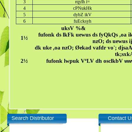
3
rqylh i=
4
cPNukHk
5
dybZ ikV
6
fuEcksyh
uksV %&
fufonk ds lkFk uewus ds fyQkQs ,oa i
1½
nzO; ds uewus i
dk uke ,oa nzO; Øekad vafdr vo'; djsaA
tk;sxk
2½
fufonk lwpuk VªLV dh osclkbV
www
Search Distributor
Contact U