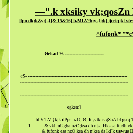
—".k xksiky vk;qosZn
lfpo dk;kZy;] ,Q& 15&16] b.MLVªh;y ,fj;k] ijcriqjk] 
^fufonk* **c
Øekad %
--------------------------
eS-
-------------------------------------------------------------------
-------------------------------------------------------------------------
-------------------------------------------------------------------------
-------------------------------------------------------------------------
egksn;]
bl VªLV }kjk dPps nzO; Ø; fd;s tkus gSaA bl gsrq
1
& vki mUgha nzO;ksa dh njsa Hkstsa ftudh vkiw
& fufonk esa nzO;ksa dh njksa ds lkFk
uewus H