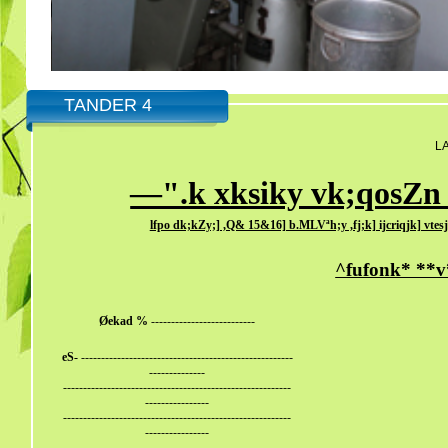
TANDER 4
LA
—".k xksiky vk;qosZn
lfpo dk;kZy;] ,Q& 15&16] b.MLVªh;y ,fj;k] ijcriqjk] vt
^fufonk* **v
Øekad %
--------------------------
eS-
-----------------------------------------------------
--------------
---------------------------------------------------------
----------------
---------------------------------------------------------
----------------
---------------------------------------------------------