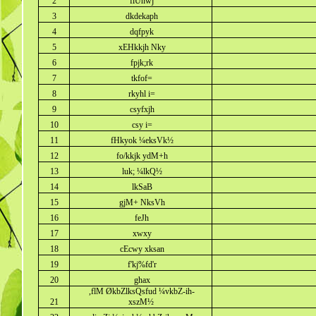
2
flUnwj
3
dkdekaph
4
dqfpyk
5
xEHkkjh Nky
6
fpjk;rk
7
tkfof=
8
rkyhl i=
9
csyfxjh
10
csy i=
11
fHkyok ¼eksVk½
12
fo/kkjk ydM+h
13
luk; ¼lkQ½
14
lkSaB
15
gjM+ NksVh
16
feJh
17
xwxy
18
cEcwy xksan
19
f'kj%fd'r
20
ghax
,flM ØkbZlksQsfud ¼vkbZ-ih-
21
xszM½