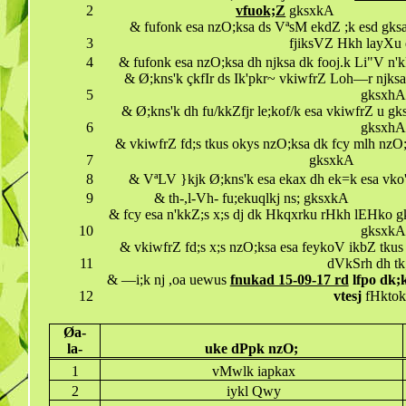
2
vfuok;Z
gksxkA
& fufonk esa nzO;ksa ds VªsM ekdZ ;k esd gksa
3
fjiksVZ Hkh layXu 
4
& fufonk esa nzO;ksa dh njksa dk fooj.k Li"V n
& Ø;kns'k çkfIr ds Ik'pkr~ vkiwfrZ Loh—r njksa i
5
gksxhA
& Ø;kns'k dh fu/kkZfjr le;kof/k esa vkiwfrZ u gk
6
gksxhA
& vkiwfrZ fd;s tkus okys nzO;ksa dk fcy mlh nzO;
7
gksxkA
8
& VªLV }kjk Ø;kns'k esa ekax dh ek=k esa vko'
9
& th-,l-Vh- fu;ekuqlkj ns; gksxkA
& fcy esa n'kkZ;s x;s dj dk Hkqxrku rHkh lEHko gk
10
gksxkA
& vkiwfrZ fd;s x;s nzO;ksa esa feykoV ikbZ tkus i
11
dVkSrh dh t
& —i;k nj ,oa uewus
fnukad 15-09-17 rd
lfpo dk;k
12
vtesj
fHktok
Øa-
la-
uke dPpk nzO;
1
vMwlk iapkax
2
iykl Qwy