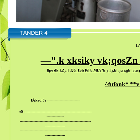
TANDER 4
LA
—".k xksiky vk;qosZn
lfpo dk;kZy;] ,Q& 15&16] b.MLVªh;y ,fj;k] ijcriqjk] vt
^fufonk* **v
Øekad %
--------------------------
eS-
-----------------------------------------------------
--------------
---------------------------------------------------------
----------------
---------------------------------------------------------
----------------
---------------------------------------------------------