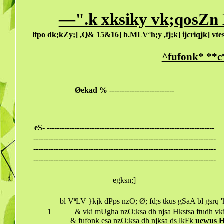
—".k xksiky vk;qosZn
lfpo dk;kZy;] ,Q& 15&16] b.MLVªh;y ,fj;k] ijcriqjk] 
^fufonk* **c
Øekad %
--------------------------
eS-
-------------------------------------------------------------------
-------------------------------------------------------------------------
-------------------------------------------------------------------------
-------------------------------------------------------------------------
egksn;]
bl VªLV }kjk dPps nzO; Ø; fd;s tkus gSaA bl gsrq
1
& vki mUgha nzO;ksa dh njsa Hkstsa ftudh vkiw
& fufonk esa nzO;ksa dh njksa ds lkFk
uewus H