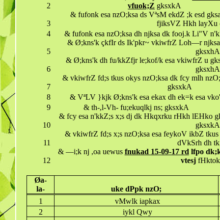
2
vfuok;Z
gksxkA
& fufonk esa nzO;ksa ds VªsM ekdZ ;k esd gksa
3
fjiksVZ Hkh layXu 
4
& fufonk esa nzO;ksa dh njksa dk fooj.k Li"V n
& Ø;kns'k çkfIr ds Ik'pkr~ vkiwfrZ Loh—r njksa i
5
gksxhA
& Ø;kns'k dh fu/kkZfjr le;kof/k esa vkiwfrZ u gk
6
gksxhA
& vkiwfrZ fd;s tkus okys nzO;ksa dk fcy mlh nzO;
7
gksxkA
8
& VªLV }kjk Ø;kns'k esa ekax dh ek=k esa vko'
9
& th-,l-Vh- fu;ekuqlkj ns; gksxkA
& fcy esa n'kkZ;s x;s dj dk Hkqxrku rHkh lEHko gk
10
gksxkA
& vkiwfrZ fd;s x;s nzO;ksa esa feykoV ikbZ tkus i
11
dVkSrh dh t
& —i;k nj ,oa uewus
fnukad 15-09-17 rd
lfpo dk;k
12
vtesj
fHktok
Øa-
la-
uke dPpk nzO;
1
vMwlk iapkax
2
iykl Qwy