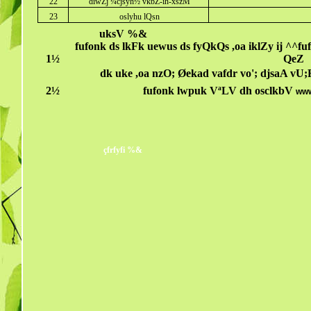
22
diwZj ¼cjsyh½ vkbZ-ih-xszM
23
oslyhu lQsn
uksV %&
fufonk ds lkFk uewus ds fyQkQs ,oa iklZy ij ^^fu
1½
QeZ
dk uke ,oa nzO; Øekad vafdr vo'; djsaA vU;F
2½
fufonk lwpuk VªLV dh osclkbV
www
çfrfyfi %&