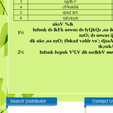
3
rqylh i=
4
cPNukHk
5
dybZ ikV
6
fuEcksyh
uksV %&
fufonk ds lkFk uewus ds fyQkQs ,oa i
1½
nzO; ds uewus i
dk uke ,oa nzO; Øekad vafdr vo'; djsaA
tk;sxk
2½
fufonk lwpuk VªLV dh osclkbV
www
Search Distributor
Contact U