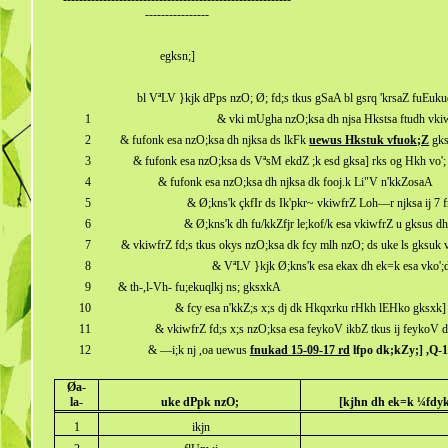
----------------
egksn;]
bl VªLV }kjk dPps nzO; Ø; fd;s tkus gSaA bl gsrq 'krsaZ fuEuk
1
& vki mUgha nzO;ksa dh njsa Hkstsa ftudh vkiwfr
2
& fufonk esa nzO;ksa dh njksa ds lkFk
uewus Hkstuk vfuok;Z
gk
3
& fufonk esa nzO;ksa ds VªsM ekdZ ;k esd gksa] rks og Hkh vo'
4
& fufonk esa nzO;ksa dh njksa dk fooj.k Li"V n'kkZosaA
5
& Ø;kns'k çkfIr ds Ik'pkr~ vkiwfrZ Loh—r njksa ij 7 f
6
& Ø;kns'k dh fu/kkZfjr le;kof/k esa vkiwfrZ u gksus d
7
& vkiwfrZ fd;s tkus okys nzO;ksa dk fcy mlh nzO; ds uke ls gksuk
8
& VªLV }kjk Ø;kns'k esa ekax dh ek=k esa vko';d
9
& th-,l-Vh- fu;ekuqlkj ns; gksxkA
10
& fcy esa n'kkZ;s x;s dj dk Hkqxrku rHkh lEHko gksxk] 
11
& vkiwfrZ fd;s x;s nzO;ksa esa feykoV ikbZ tkus ij feykoV d
12
& —i;k nj ,oa uewus
fnukad 15-09-17 rd
lfpo dk;kZy;] ,Q-1
Øa-
la-
uke dPpk nzO;
[kjhn dh ek=k ¼fdyk
1
ikjn