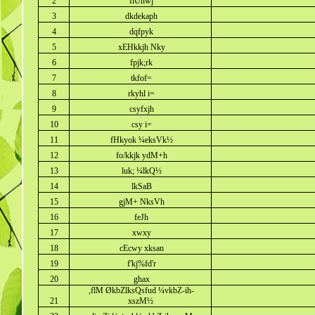
2
flUnwj
3
dkdekaph
4
dqfpyk
5
xEHkkjh Nky
6
fpjk;rk
7
tkfof=
8
rkyhl i=
9
csyfxjh
10
csy i=
11
fHkyok ¼eksVk½
12
fo/kkjk ydM+h
13
luk; ¼lkQ½
14
lkSaB
15
gjM+ NksVh
16
feJh
17
xwxy
18
cEcwy xksan
19
f'kj%fd'r
20
ghax
,flM ØkbZlksQsfud ¼vkbZ-ih-
21
xszM½