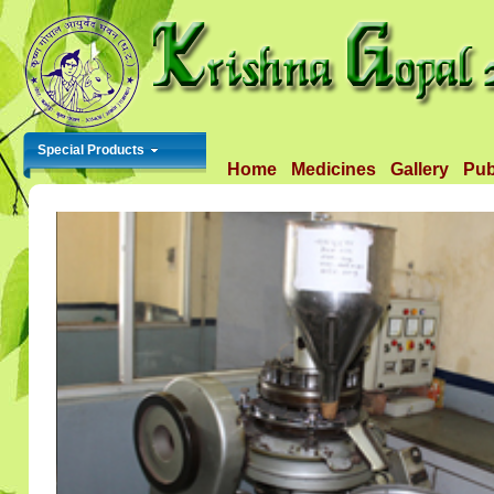
Special Products
Home
Medicines
Gallery
Pub